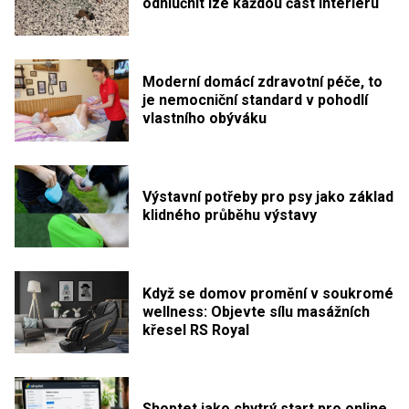
odhlučnit lze každou část interiéru
Moderní domácí zdravotní péče, to
je nemocniční standard v pohodlí
vlastního obýváku
Výstavní potřeby pro psy jako základ
klidného průběhu výstavy
Když se domov promění v soukromé
wellness: Objevte sílu masážních
křesel RS Royal
Shoptet jako chytrý start pro online