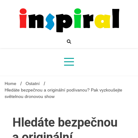
Skip
to
content
Inspirující mahazín plný novinek a zajímavostí
Inspiral
Home
Ostatní
Hledáte bezpečnou a originální podívanou? Pak vyzkoušejte
světelnou dronovou show
Hledáte bezpečnou
a originální