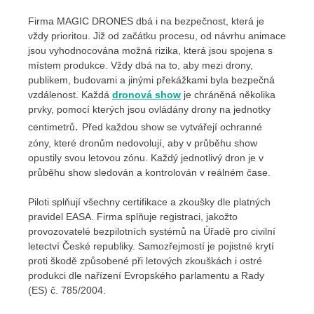
Firma MAGIC DRONES dbá i na bezpečnost, která je
vždy prioritou. Již od začátku procesu, od návrhu animace
jsou vyhodnocována možná rizika, která jsou spojena s
místem produkce. Vždy dbá na to, aby mezi drony,
publikem, budovami a jinými překážkami byla bezpečná
vzdálenost. Každá
dronová show
je chráněná několika
prvky, pomocí kterých jsou ovládány drony na jednotky
.
centimetrů
Před každou show se vytvářejí ochranné
zóny, které dronům nedovolují, aby v průběhu show
opustily svou letovou zónu. Každý jednotlivý dron je v
průběhu show sledován a kontrolován v reálném čase.
Piloti splňují všechny certifikace a zkoušky dle platných
pravidel EASA. Firma splňuje registraci, jakožto
provozovatelé bezpilotních systémů na Úřadě pro civilní
letectví České republiky. Samozřejmostí je pojistné krytí
proti škodě způsobené při letových zkouškách i ostré
produkci dle nařízení Evropského parlamentu a Rady
(ES) č. 785/2004.