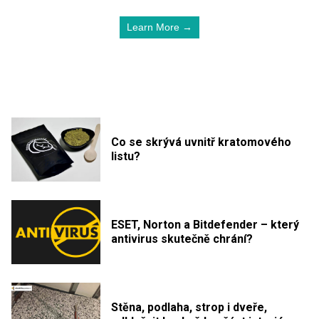
Learn More →
Co se skrývá uvnitř kratomového
listu?
ESET, Norton a Bitdefender – který
antivirus skutečně chrání?
Stěna, podlaha, strop i dveře,