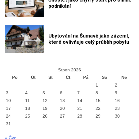
podnikání
Ubytování na Šumavě jako zázemí,
které ovlivňuje celý průběh pobytu
Srpen 2026
Po
Út
St
Čt
Pá
So
Ne
1
2
3
4
5
6
7
8
9
10
11
12
13
14
15
16
17
18
19
20
21
22
23
24
25
26
27
28
29
30
31
« Čvc