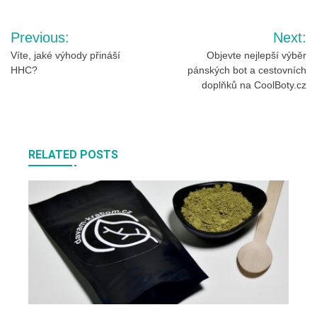
Navigace
Previous:
Next:
pro
Víte, jaké výhody přináší
Objevte nejlepší výběr
HHC?
pánských bot a cestovních
příspěvek
doplňků na CoolBoty.cz
RELATED POSTS