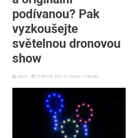
podívanou? Pak
vyzkoušejte
světelnou dronovou
show
admin
10 března, 2024
in
Ostatní
- 2 Minutes