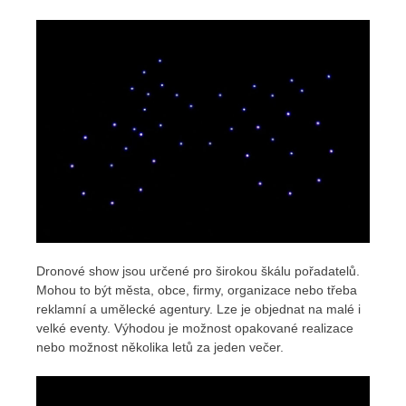
Dronové show jsou určené pro širokou škálu pořadatelů.
Mohou to být města, obce, firmy, organizace nebo třeba
reklamní a umělecké agentury. Lze je objednat na malé i
velké eventy. Výhodou je možnost opakované realizace
nebo možnost několika letů za jeden večer.