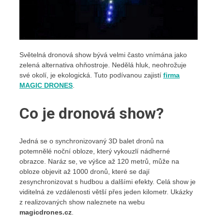
Světelná dronová show bývá velmi často vnímána jako
zelená alternativa ohňostroje. Nedělá hluk, neohrožuje
své okolí, je ekologická. Tuto podívanou zajistí
firma
MAGIC DRONES
.
Co je dronová show?
Jedná se o synchronizovaný 3D balet dronů na
potemnělé noční obloze, který vykouzlí nádherné
obrazce. Naráz se, ve výšce až 120 metrů, může na
obloze objevit až
10
00 dronů, které se dají
zesynchronizovat s hudbou a dalšími efekty. Celá show je
viditelná
ze
vzdálenosti
větší
přes jeden kilometr. Ukázky
z realizovaných show naleznete na webu
magicdrones.cz
.