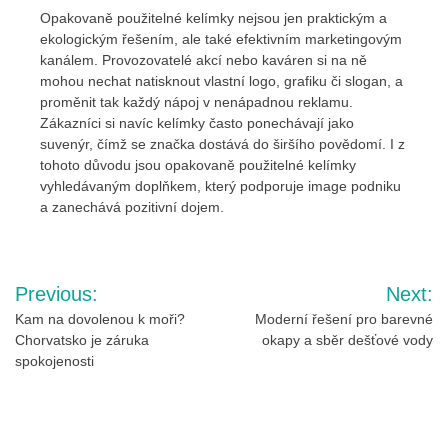
Opakovaně použitelné kelímky nejsou jen praktickým a
ekologickým řešením, ale také efektivním marketingovým
kanálem. Provozovatelé akcí nebo kaváren si na ně
mohou nechat natisknout vlastní logo, grafiku či slogan, a
proměnit tak každý nápoj v nenápadnou reklamu.
Zákazníci si navíc kelímky často ponechávají jako
suvenýr, čímž se značka dostává do širšího povědomí. I z
tohoto důvodu jsou opakovaně použitelné kelímky
vyhledávaným doplňkem, který podporuje image podniku
a zanechává pozitivní dojem.
Navigace
Previous:
Next:
pro
Kam na dovolenou k moři?
Moderní řešení pro barevné
Chorvatsko je záruka
okapy a sběr dešťové vody
příspěvek
spokojenosti