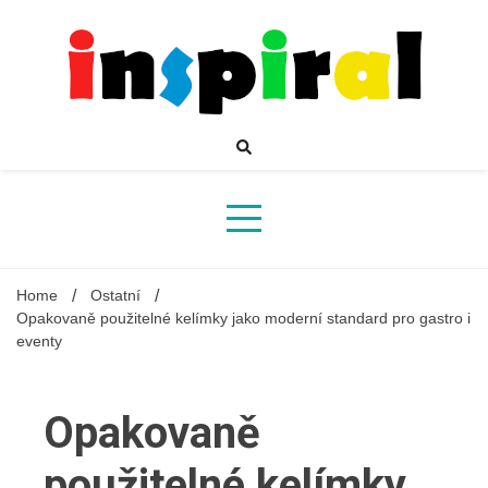
Skip
to
content
Inspirující mahazín plný novinek a zajímavostí
Inspiral
Home
Ostatní
Opakovaně použitelné kelímky jako moderní standard pro gastro i
eventy
Opakovaně
použitelné kelímky