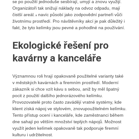
se po použití jednoduše sesbírají, umyjí a znovu využijí.
Organizátoři tak snižují náklady na odvoz odpadu, mají
čistší areál
navíc působí jako zodpovědní partneři vůči
, a
životnímu prostředí. Pro návštěvníky akcí je pak důležitý i
fakt, že tyto kelímky jsou pevné a pohodlné na používání.
Ekologické řešení pro
kavárny a kanceláře
Významnou roli hrají opakovaně použitelné varianty také
v městských kavárnách a firemním prostředí. Moderní
zákazník si chce vzít kávu s sebou, aniž by měl špatný
pocit z použití dalšího jednorázového kelímku.
Provozovatelé proto často zavádějí vratné systémy, kde
klient získá nápoj ve stylovém, znovupoužitelném kelímku.
Tento přístup ocení i kanceláře, kde zaměstnanci během
dne sahají po větším množství teplých nápojů. Možnost
využít jeden kelímek opakovaně tak podporuje firemní
kulturu i udržitelnost.