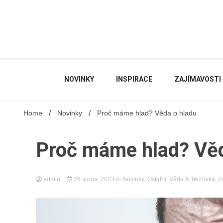
Skip
to
content
NOVINKY
INSPIRACE
ZAJÍMAVOSTI
Home
Novinky
Proč máme hlad? Věda o hladu
Proč máme hlad? Věd
admin
26 srpna, 2023
in
Novinky
,
Ostatní
,
Věda & Technika
,
Z