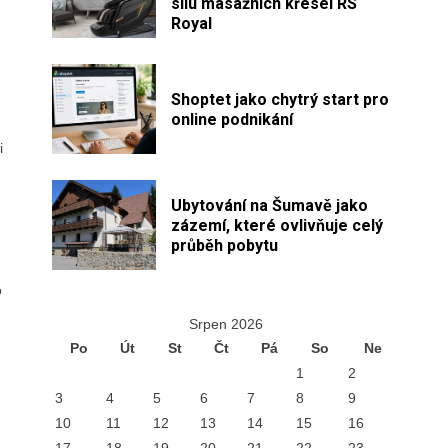
sílu masážních křesel RS
Royal
Shoptet jako chytrý start pro
online podnikání
i
Ubytování na Šumavě jako
zázemí, které ovlivňuje celý
průběh pobytu
o
Srpen 2026
Po
Út
St
Čt
Pá
So
Ne
1
2
3
4
5
6
7
8
9
10
11
12
13
14
15
16