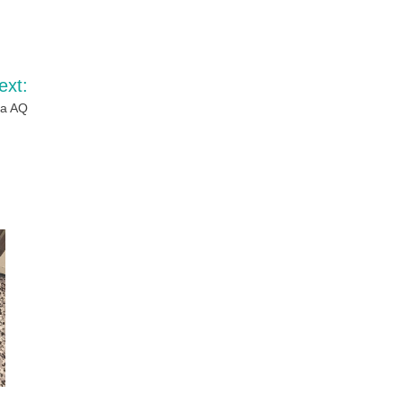
ext:
 a AQ