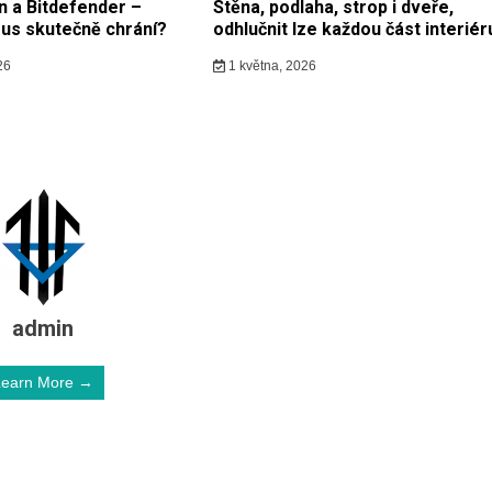
n a Bitdefender –
Stěna, podlaha, strop i dveře,
irus skutečně chrání?
odhlučnit lze každou část interiér
26
1 května, 2026
admin
Learn More →