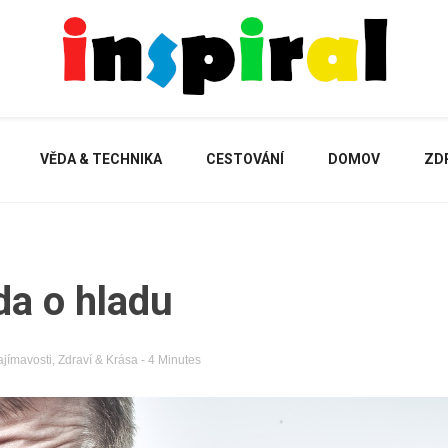
Inspirující mahazín plný novinek a zajímavostí
Inspiral
VĚDA & TECHNIKA
CESTOVÁNÍ
DOMOV
ZDR
a o hladu
ajímavosti
,
Zdraví & Krása
- 4 Minutes