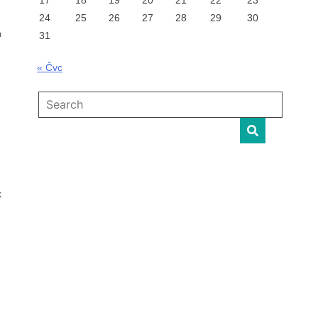
17
18
19
20
21
22
23
24
25
26
27
28
29
30
ň
31
« Čvc
k