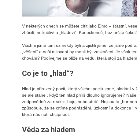
V některých dnech se můžete cítit jako Elmo – šťastní, vesel
zběsilí, netrpěliví a „hladoví“. Koneckonců, bez určité čoko
Všichni jsme tam už někdy byli a zjistili jsme, že jsme pod
„věšení“ a naši milovaní by mohli být zaskočeni. Je však te
chování? Podívejme se blíže na vědu, která stojí za hladem
Co je to „hlad“?
Hlad je přirozený pocit, který všichni pociťujeme, hlodání v
se ale
stane
, když ten hlad příliš dlouho ignorujeme? Naš
zodpovědné za reakci „bojuj nebo uteč“. Nejsou to „hormony
způsobuje, že se cítíme podráždění, úzkostní a dokonce i 
která nás nutí chcípnout.
Věda za hladem