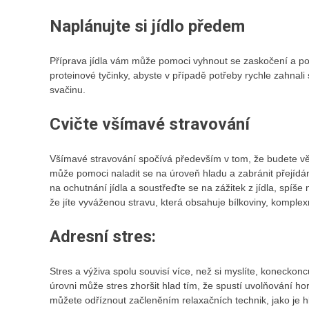
Naplánujte si jídlo předem
Příprava jídla vám může pomoci vyhnout se zaskočení a poc
proteinové tyčinky, abyste v případě potřeby rychle zahnali 
svačinu.
Cvičte všímavé stravování
Všímavé stravování spočívá především v tom, že budete vě
může pomoci naladit se na úroveň hladu a zabránit přejídán
na ochutnání jídla a soustřeďte se na zážitek z jídla, spíše n
že jíte vyváženou stravu, která obsahuje bílkoviny, komple
Adresní stres:
Stres a výživa spolu
souvisí více, než si myslíte, koneckonc
úrovni může stres zhoršit hlad tím, že spustí uvolňování hor
můžete odříznout začleněním relaxačních technik, jako je 