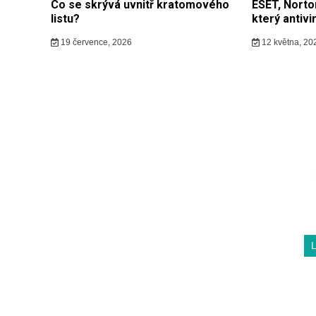
Co se skrývá uvnitř kratomového
ESET, Norto
listu?
který antiv
19 července, 2026
12 května, 20