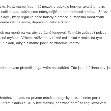
ozku. Když máme hlad, náš mozek produkuje hormon zvaný ghrelin,
e naši náladu, takže jsme náchylnější k podrážděnosti a hněvu. Zárove
lady“, který reguluje naše nálady a emoce.
S
menším množstvím
eme cítit náladoví, depresivní nebo úzkostní.
mozek má méně paliva, aby správně fungoval. To může způsobit pokles
asné myšlení. Všichni zažíváme v různé míře hlad v reakci na tyto
uři hladu, díky níž máme pocit, že ztrácíme kontrolu.
vládat, abyste předešli negativním následkům. Zde jsou 4 účinné tipy, ja
ředcházet hladu na prvním místě
strategickým rozdělením porcí,
udržet hladinu cukru v krvi stabilní, což zase pomůže regulovat vaši