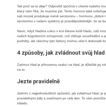
Tak proč se to děje? Odpověď spočívá v chemii našeho m
který nám říká, že musíme jíst. Tento hormon také ovlivňuj
náš mozek produkuje méně serotoninu – hormonu „dobré ná
serotoninu v našem systému je pravděpodobnější, že se bud
Navíc, když hladina cukru v krvi klesne kvůli hladu, náš 
našich kognitivních schopností, což ztěžuje soustředění a j
podněty, ale všechny tyto faktory mohou vést k dokonalé bo
4 způsoby, jak zvládnout svůj hlad
Zatímco hlad je přirozenou reakcí na hlad, je důležité jej z
na to:
Jezte pravidelně
Jedním z nejjednodušších způsobů, jak zvládnout hlad, je
p
pravidelnými jídly a svačinami po celý den. To vám pomůže 
náladu.