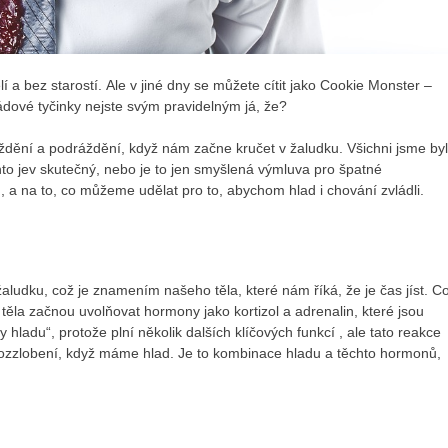
í a bez starostí. Ale v jiné dny se můžete cítit jako Cookie Monster –
ládové tyčinky nejste svým pravidelným já, že?
ráždění a podráždění, když nám začne kručet v žaludku. Všichni jsme byl
nto jev skutečný, nebo je to jen smyšlená výmluva pro špatné
, a na to, co můžeme udělat pro to, abychom hlad i chování zvládli.
 žaludku, což je znamením našeho těla, které nám říká, že je čas jíst. C
e těla začnou
uvolňovat hormony
jako kortizol a adrenalin, které jsou
 hladu“, protože plní několik
dalších klíčových funkcí
, ale tato reakce
rozzlobení, když máme hlad. Je to kombinace hladu a těchto hormonů,