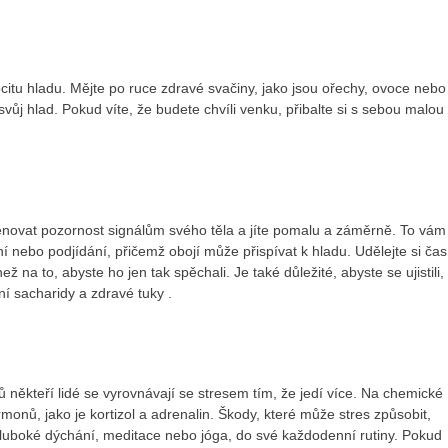
itu hladu. Mějte po ruce zdravé svačiny, jako jsou ořechy, ovoce nebo
svůj hlad. Pokud víte, že budete chvíli venku, přibalte si s sebou malou
novat pozornost signálům svého těla a jíte pomalu a záměrně. To vám
í nebo podjídání, přičemž obojí může přispívat k hladu. Udělejte si čas
ež na to, abyste ho jen tak spěchali. Je také důležité, abyste se ujistili,
xní sacharidy a
zdravé tuky
.
ů někteří lidé se vyrovnávají se stresem tím, že jedí více. Na chemické
monů, jako je kortizol a adrenalin. Škody, které může stres způsobit,
hluboké dýchání, meditace nebo jóga, do své každodenní rutiny. Pokud