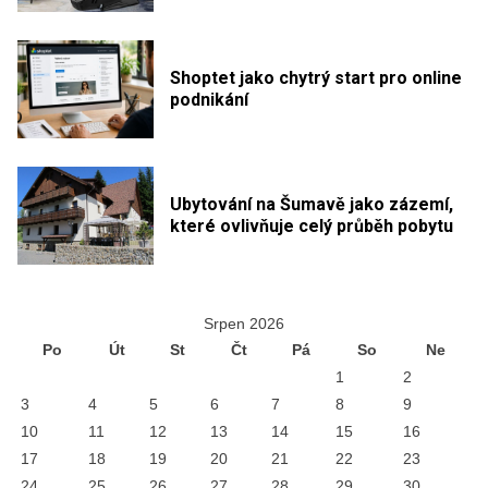
Shoptet jako chytrý start pro online
podnikání
Ubytování na Šumavě jako zázemí,
které ovlivňuje celý průběh pobytu
Srpen 2026
Po
Út
St
Čt
Pá
So
Ne
1
2
3
4
5
6
7
8
9
10
11
12
13
14
15
16
17
18
19
20
21
22
23
24
25
26
27
28
29
30