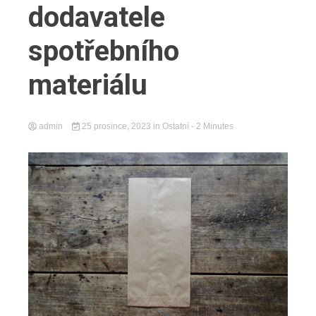
dodavatele
spotřebního
materiálu
admin
25 prosince, 2023
in
Ostatní
- 2 Minutes