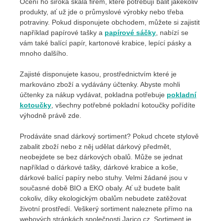
Ocení ho široká škála firem, které potřebují balit jakékoliv
produkty, ať už jde o průmyslové výrobky nebo třeba
potraviny. Pokud disponujete obchodem, můžete si zajistit
například papírové tašky a
papírové sáčky
, nabízí se
vám také balící papír, kartonové krabice, lepící pásky a
mnoho dalšího.
Zajisté disponujete kasou, prostřednictvím které je
markováno zboží a vydávány účtenky. Abyste mohli
účtenky za nákup vydávat, pokladna potřebuje
pokladní
kotoučky
, všechny potřebné pokladní kotoučky pořídíte
výhodně právě zde.
Prodáváte snad dárkový sortiment? Pokud chcete stylově
zabalit zboží nebo z něj udělat dárkový předmět,
neobejdete se bez dárkových obalů. Může se jednat
například o dárkové tašky, dárkové krabice a koše,
dárkové balící papíry nebo stuhy. Velmi žádané jsou v
současné době BIO a EKO obaly. Ať už budete balit
cokoliv, díky ekologickým obalům nebudete zatěžovat
životní prostředí. Veškerý sortiment naleznete přímo na
webových stránkách společnosti Jarico.cz. Sortiment je