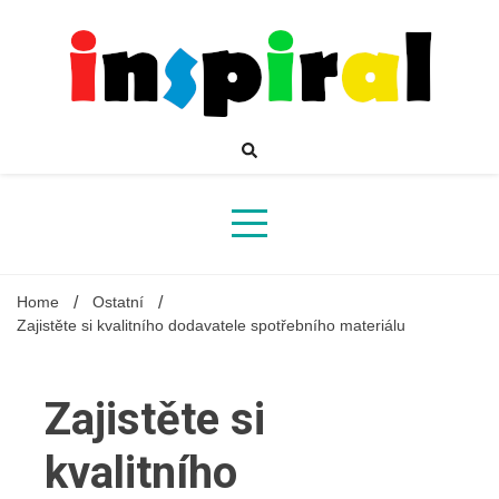
Skip
to
content
Inspirující mahazín plný novinek a zajímavostí
Inspiral
Home
Ostatní
Zajistěte si kvalitního dodavatele spotřebního materiálu
Zajistěte si
kvalitního