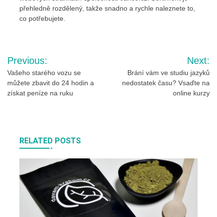
přehledně rozdělený, takže snadno a rychle naleznete to,
co potřebujete.
Navigace
Previous:
Next:
pro
Vašeho starého vozu se
Brání vám ve studiu jazyků
můžete zbavit do 24 hodin a
nedostatek času? Vsaďte na
příspěvek
získat peníze na ruku
online kurzy
RELATED POSTS