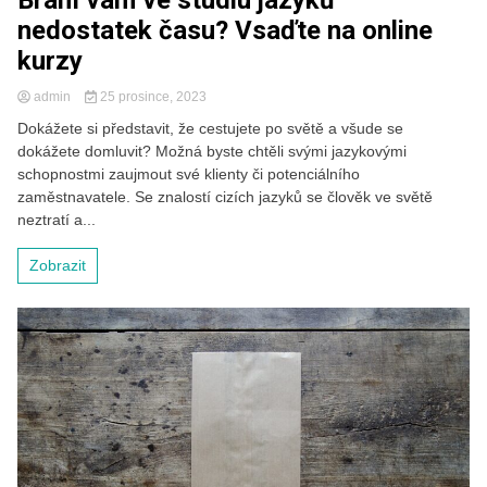
Brání vám ve studiu jazyků
nedostatek času? Vsaďte na online
kurzy
admin
25 prosince, 2023
Dokážete si představit, že cestujete po světě a všude se
dokážete domluvit? Možná byste chtěli svými jazykovými
schopnostmi zaujmout své klienty či potenciálního
zaměstnavatele. Se znalostí cizích jazyků se člověk ve světě
neztratí a...
Zobrazit