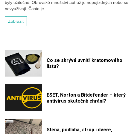
byly užitečné. Obrovské množství aut už je nepojízdných nebo se
nevyužívají. Často je...
Zobrazit
Co se skrývá uvnitř kratomového
listu?
ESET, Norton a Bitdefender – který
antivirus skutečně chrání?
Stěna, podlaha, strop i dveře,