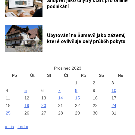
Shoptet jako chytrý start pro online
podnikání
Ubytování na Šumavě jako zázemí,
které ovlivňuje celý průběh pobytu
Prosinec 2023
Po
Út
St
Čt
Pá
So
Ne
1
2
3
4
5
6
7
8
9
10
11
12
13
14
15
16
17
18
19
20
21
22
23
24
25
26
27
28
29
30
31
« Lis
Led »