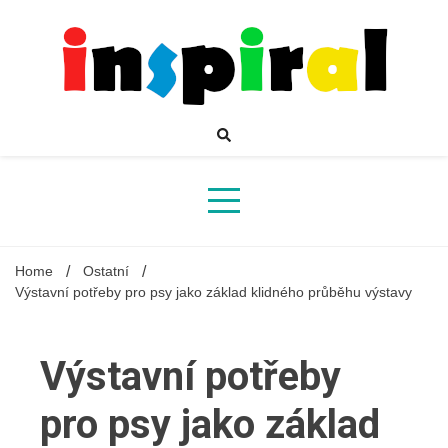
Skip
to
content
Inspirující mahazín plný novinek a zajímavostí
Inspiral
Home
Ostatní
Výstavní potřeby pro psy jako základ klidného průběhu výstavy
Výstavní potřeby
pro psy jako základ