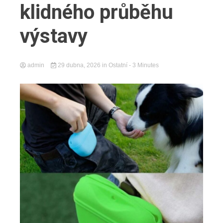
klidného průběhu
výstavy
admin
29 dubna, 2026
in
Ostatní
- 3 Minutes