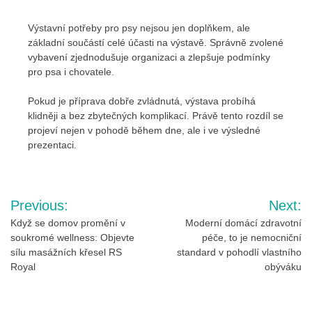
Výstavní potřeby pro psy nejsou jen doplňkem, ale
základní součástí celé účasti na výstavě. Správně zvolené
vybavení zjednodušuje organizaci a zlepšuje podmínky
pro psa i chovatele.
Pokud je příprava dobře zvládnutá, výstava probíhá
klidněji a bez zbytečných komplikací. Právě tento rozdíl se
projeví nejen v pohodě během dne, ale i ve výsledné
prezentaci.
Navigace
Previous:
Next:
pro
Když se domov promění v
Moderní domácí zdravotní
soukromé wellness: Objevte
péče, to je nemocniční
příspěvek
sílu masážních křesel RS
standard v pohodlí vlastního
Royal
obýváku